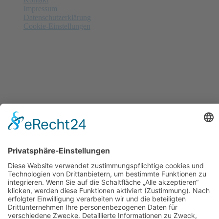
Impressum
Datenschutzerklärung
Cookie-Einstellungen
Anzeigenschluss
Nächster am 15.09.2026
Letzte Annahme von Anzeigen in
38
Tagen,
6
Std.,
34
Minuten and
13
Sekunden. Gerne beraten wir Sie!
© alle Rechte gesichert | MPhoch2 - Maren Hermes - Am
Mühlenfeld 3e - 30938 Burgwedel
Ausführende Werbeagentur; Webseite, Planung, Konzept, Design, Programmierung
und Pflege:
regioprint Werbemedien & Agentur e.K., Inh. Dietmar Nadolny | 38518 Gifhorn
Suchen
Startseite
Aktuelle Zeitung
Archiv Zeitungen