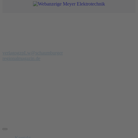
Redaktion
Verlag
Regionalmagazin Schaumburg
Telefon: 0 51 39 - 97 900 94
verlag
ogzpLw
@schaumburger
regionalmagazin.de
Anzeigenberatung
Verkauf & PR-Texte
Manfred Petrak
Telefon: 0174 – 302 19 93
manfred.petrak
ogzpLw
@schaumburger-regionalmagazin.de
Schnelle Links
Kontakt